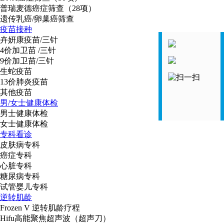
普瑞麦德癌症筛查（28项）
遗传乳癌/卵巢癌筛查
疫苗接种
卉妍康疫苗/三针
4价加卫苗 /三针
9价加卫苗/三针
生蛇疫苗
13价肺炎疫苗
其他疫苗
男/女士健康体检
男士健康体检
女士健康体检
专科看诊
皮肤病专科
癌症专科
心脏专科
糖尿病专科
试管婴儿专科
逆转肌龄
Frozen V 逆转肌龄疗程
Hifu高能聚焦超声波（超声刀）