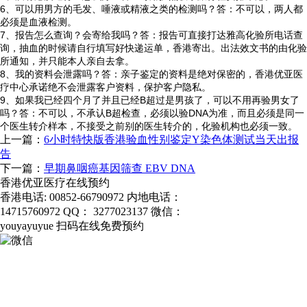
6、可以用男方的毛发、唾液或精液之类的检测吗？答：不可以，两人都
必须是血液检测。
7、报告怎么查询？会寄给我吗？答：报告可直接打达雅高化验所电话查
询，抽血的时候请自行填写好快递运单，香港寄出。出法效文书的由化验
所通知，并只能本人亲自去拿。
8、我的资料会泄露吗？答：亲子鉴定的资料是绝对保密的，香港优亚医
疗中心承诺绝不会泄露客户资料，保护客户隐私。
9、如果我已经四个月了并且已经B超过是男孩了，可以不用再验男女了
吗？答：不可以，不承认B超检查，必须以验DNA为准，而且必须是同一
个医生转介样本，不接受之前别的医生转介的，化验机构也必须一致。
上一篇：
6小时特快版香港验血性别鉴定Y染色体测试当天出报
告
下一篇：
早期鼻咽癌基因筛查 EBV DNA
香港优亚医疗在线预约
香港电话:
00852-66790972
内地电话：
香港验血查男女
14715760972
QQ：
3277023137
微信：
youyayuyue
扫码在线免费预约
亲子鉴定
香港验血鉴定男女