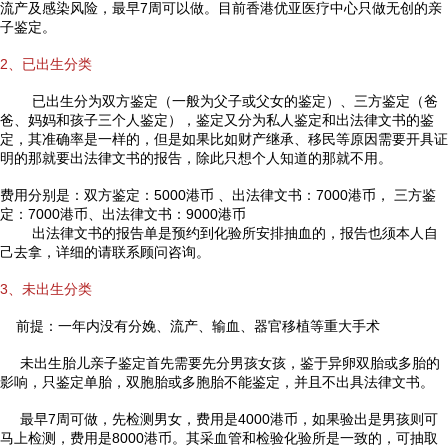
流产及感染风险，最早7周可以做。目前香港优亚医疗中心只做无创的亲
子鉴定。
2、已出生分类
已出生分为双方鉴定（一般为父子或父女的鉴定）、三方鉴定（爸
爸、妈妈和孩子三个人鉴定），鉴定又分为私人鉴定和出法律文书的鉴
定，其准确率是一样的，但是如果比如财产继承、移民等原因需要开具证
明的那就要出法律文书的报告，除此只想个人知道的那就不用。
费用分别是：双方鉴定：5000港币 、出法律文书：7000港币， 三方鉴
定：7000港币、出法律文书：9000港币
出法律文书的报告单是预约到化验所安排抽血的，报告也须本人自
己去拿，详细的请联系顾问咨询。
3、未出生分类
前提：一年内没有分娩、流产、输血、器官移植等重大手术
未出生胎儿亲子鉴定首先需要先分男孩女孩，鉴于异卵双胎或多胎的
影响，只鉴定单胎，双胞胎或多胞胎不能鉴定，并且不出具法律文书。
最早7周可做，先检测男女，费用是4000港币，如果验出是男孩则可
马上检测，费用是8000港币。其采血管和检验化验所是一致的，可抽取