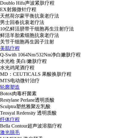
Doublo Hifu声波紧肤疗程
EX射频微针疗程
天然荷尔蒙平衡抗衰老疗法
男士回春抗衰老疗法
10亿鲜活脐带干细胞再生注射疗法
鲜活羊胎素细胞抗衰老疗法
关节干细胞再生因子注射
美肌疗程
Q-Swith 1064Nm/532Nm净白嫩肤疗程
水光枪 美白/嫩肤疗程
水光鸡尾酒疗程
MD：CEUTICALS 果酸换肤疗程
MTS电动微针治疗
轮廓塑造
Botox肉毒杆菌素
Restylane Perlane透明质酸
Sculptra塑然雅聚左乳酸
Teosyal Redensity 透明质酸
纤体疗程
Bella Contour超声波溶脂疗程
激光脱毛