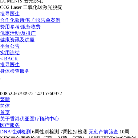
LUMENIS 激光脱毛
CO2 Laser 二氧化碳激光脱疣
搜寻医生
合作化验所/客户报告单案例
费用参考/服务收费
优惠活动/及推广
健康资讯及讲座
平台公告
实用连结
< BACK
搜寻医生
身体检查服务
00852-66790972
14715760972
繁體
简体
首页
关于
香港优亚医疗预约中心
医疗服务
DNA性别检测
6周性别检测
7周性别检测
无创产前筛查
10周