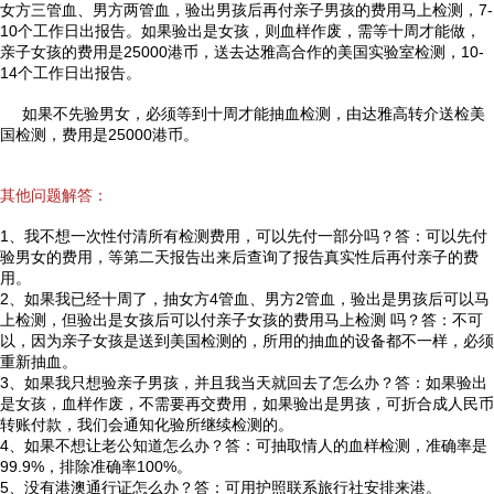
女方三管血、男方两管血，验出男孩后再付亲子男孩的费用马上检测，7-
10个工作日出报告。如果验出是女孩，则血样作废，需等十周才能做，
亲子女孩的费用是25000港币，送去达雅高合作的美国实验室检测，10-
14个工作日出报告。
如果不先验男女，必须等到十周才能抽血检测，由达雅高转介送检美
国检测，费用是25000港币。
其他问题解答：
1、我不想一次性付清所有检测费用，可以先付一部分吗？答：可以先付
验男女的费用，等第二天报告出来后查询了报告真实性后再付亲子的费
用。
2、如果我已经十周了，抽女方4管血、男方2管血，验出是男孩后可以马
上检测，但验出是女孩后可以付亲子女孩的费用马上检测 吗？答：不可
以，因为亲子女孩是送到美国检测的，所用的抽血的设备都不一样，必须
重新抽血。
3、如果我只想验亲子男孩，并且我当天就回去了怎么办？答：如果验出
是女孩，血样作废，不需要再交费用，如果验出是男孩，可折合成人民币
转账付款，我们会通知化验所继续检测的。
4、如果不想让老公知道怎么办？答：可抽取情人的血样检测，准确率是
99.9%，排除准确率100%。
5、没有港澳通行证怎么办？答：可用护照联系旅行社安排来港。