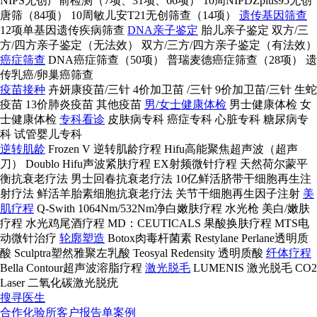
NIPS无创产前检测（7项、31项、66项）
10周NIPDZplus95无创
唐筛（84项）
10周敏儿安T21无创筛查（14项）
遗传基因筛查
12项单基因遗传疾病筛查
DNA亲子鉴定
胎儿亲子鉴定
双方/三
方/四方亲子鉴定（无法效）
双方/三方/四方亲子鉴定（有法效）
癌症筛查
DNA癌症筛查（50项）
普瑞麦德癌症筛查（28项）
遗
传乳癌/卵巢癌筛查
疫苗接种
卉妍康疫苗/三针
4价加卫苗 /三针
9价加卫苗/三针
生蛇
疫苗
13价肺炎疫苗
其他疫苗
男/女士健康体检
男士健康体检
女
士健康体检
专科看诊
皮肤病专科
癌症专科
心脏专科
糖尿病专
科
试管婴儿专科
逆转肌龄
Frozen V 逆转肌龄疗程
Hifu高能聚焦超声波（超声
刀）
Doublo Hifu声波紧肤疗程
EX射频微针疗程
天然荷尔蒙平
衡抗衰老疗法
男士回春抗衰老疗法
10亿鲜活脐带干细胞再生注
射疗法
鲜活羊胎素细胞抗衰老疗法
关节干细胞再生因子注射
美
肌疗程
Q-Swith 1064Nm/532Nm净白嫩肤疗程
水光枪 美白/嫩肤
疗程
水光鸡尾酒疗程
MD：CEUTICALS 果酸换肤疗程
MTS电
动微针治疗
轮廓塑造
Botox肉毒杆菌素
Restylane Perlane透明质
酸
Sculptra塑然雅聚左乳酸
Teosyal Redensity 透明质酸
纤体疗程
Bella Contour超声波溶脂疗程
激光脱毛
LUMENIS 激光脱毛
CO2
Laser 二氧化碳激光脱疣
搜寻医生
合作化验所
客户报告单案例