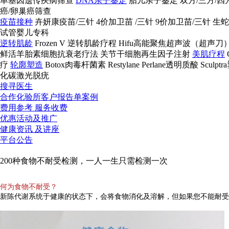
单基因遗传疾病筛查
DNA亲子鉴定
胎儿亲子鉴定
双方/三方/
癌/卵巢癌筛查
疫苗接种
卉妍康疫苗/三针
4价加卫苗 /三针
9价加卫苗/三针
生蛇
试管婴儿专科
逆转肌龄
Frozen V 逆转肌龄疗程
Hifu高能聚焦超声波（超声刀
鲜活羊胎素细胞抗衰老疗法
关节干细胞再生因子注射
美肌疗程
疗
轮廓塑造
Botox肉毒杆菌素
Restylane Perlane透明质酸
Sculp
化碳激光脱疣
搜寻医生
合作化验所
客户报告单案例
费用参考
服务收费
优惠活动
及推广
健康资讯
及讲座
平台公告
200种食物不耐受检测，一人一生只需检测一次
何为食物不耐受？
新陈代谢系统于健康的状态下，会将食物消化及溶解，但如果您不能耐受