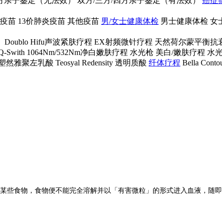
四方亲子鉴定（无法效）
双方/三方/四方亲子鉴定（有法效）
癌症
疫苗
13价肺炎疫苗
其他疫苗
男/女士健康体检
男士健康体检
女
）
Doublo Hifu声波紧肤疗程
EX射频微针疗程
天然荷尔蒙平衡抗
Q-Swith 1064Nm/532Nm净白嫩肤疗程
水光枪 美白/嫩肤疗程
水
tra塑然雅聚左乳酸
Teosyal Redensity 透明质酸
纤体疗程
Bella C
某些食物，食物便不能完全溶解并以「有害微粒」的形式进入血液，随即