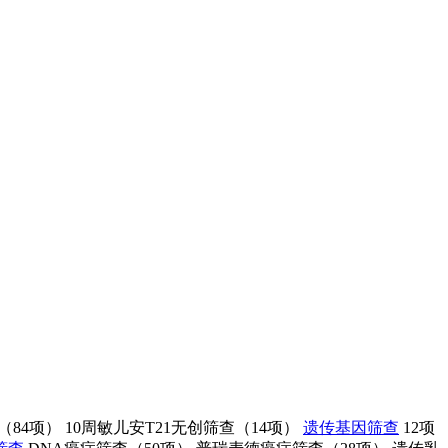
筛（84项）
10周敏儿安T21无创筛查（14项）
遗传基因筛查
12项