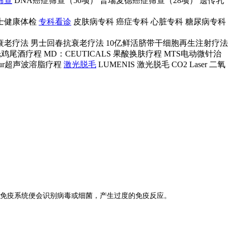
筛查
DNA癌症筛查（50项）
普瑞麦德癌症筛查（28项）
遗传乳
士健康体检
专科看诊
皮肤病专科
癌症专科
心脏专科
糖尿病专科
衰老疗法
男士回春抗衰老疗法
10亿鲜活脐带干细胞再生注射疗法
光鸡尾酒疗程
MD：CEUTICALS 果酸换肤疗程
MTS电动微针治
ontour超声波溶脂疗程
激光脱毛
LUMENIS 激光脱毛
CO2 Laser 二氧
免疫系统便会识别病毒或细菌，产生过度的免疫反应。