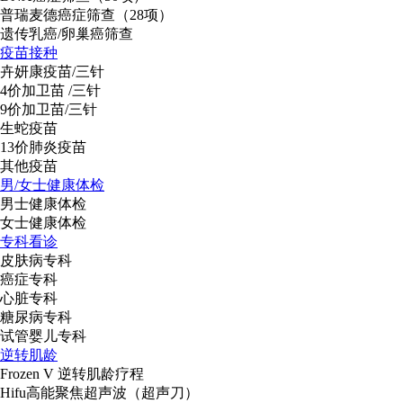
普瑞麦德癌症筛查（28项）
遗传乳癌/卵巢癌筛查
疫苗接种
卉妍康疫苗/三针
4价加卫苗 /三针
9价加卫苗/三针
生蛇疫苗
13价肺炎疫苗
其他疫苗
男/女士健康体检
男士健康体检
女士健康体检
专科看诊
皮肤病专科
癌症专科
心脏专科
糖尿病专科
试管婴儿专科
逆转肌龄
Frozen V 逆转肌龄疗程
Hifu高能聚焦超声波（超声刀）