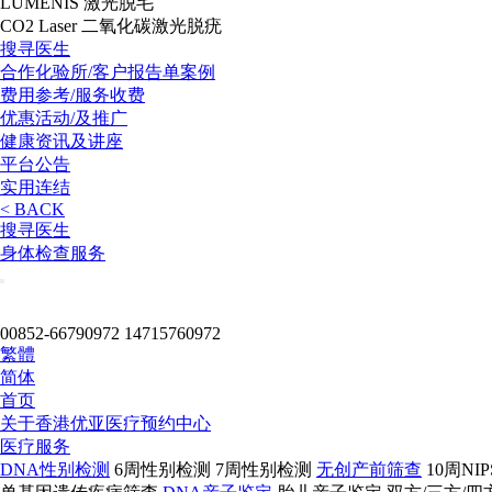
LUMENIS 激光脱毛
CO2 Laser 二氧化碳激光脱疣
搜寻医生
合作化验所/客户报告单案例
费用参考/服务收费
优惠活动/及推广
健康资讯及讲座
平台公告
实用连结
< BACK
搜寻医生
身体检查服务
00852-66790972
14715760972
繁體
简体
首页
关于
香港优亚医疗预约中心
医疗服务
DNA性别检测
6周性别检测
7周性别检测
无创产前筛查
10周N