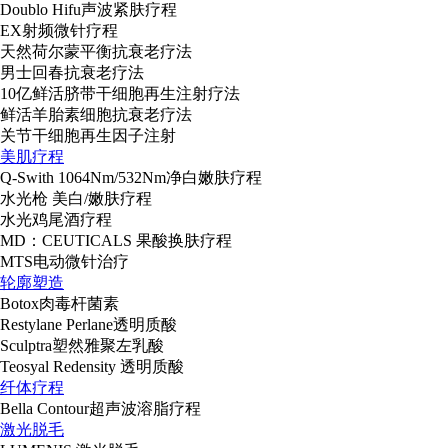
Doublo Hifu声波紧肤疗程
EX射频微针疗程
天然荷尔蒙平衡抗衰老疗法
男士回春抗衰老疗法
10亿鲜活脐带干细胞再生注射疗法
鲜活羊胎素细胞抗衰老疗法
关节干细胞再生因子注射
美肌疗程
Q-Swith 1064Nm/532Nm净白嫩肤疗程
水光枪 美白/嫩肤疗程
水光鸡尾酒疗程
MD：CEUTICALS 果酸换肤疗程
MTS电动微针治疗
轮廓塑造
Botox肉毒杆菌素
Restylane Perlane透明质酸
Sculptra塑然雅聚左乳酸
Teosyal Redensity 透明质酸
纤体疗程
Bella Contour超声波溶脂疗程
激光脱毛