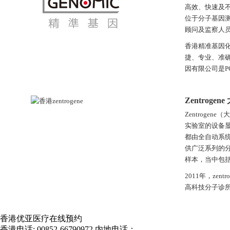
高效、快速及
位于分子基因
顾问及监察人
香港精准基因
捷、专业、准
因有限公司是P
Zentrogene
Zentroge
实验室的设备显
都由全自动系统
供广泛系列的
样本，当中包
2011年，z
高科技分子诊
香港优亚医疗在线预约
香港电话:
00852-66790972
内地电话：