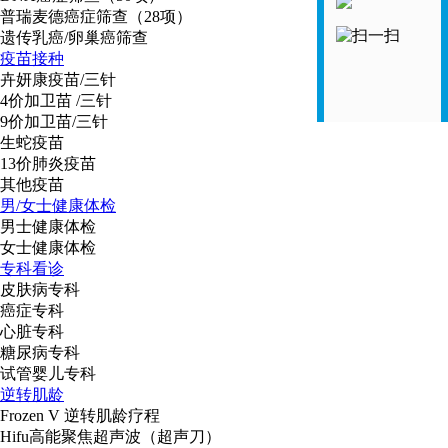
普瑞麦德癌症筛查（28项）
遗传乳癌/卵巢癌筛查
疫苗接种
卉妍康疫苗/三针
4价加卫苗 /三针
9价加卫苗/三针
生蛇疫苗
13价肺炎疫苗
其他疫苗
男/女士健康体检
男士健康体检
女士健康体检
专科看诊
皮肤病专科
癌症专科
心脏专科
糖尿病专科
试管婴儿专科
逆转肌龄
Frozen V 逆转肌龄疗程
Hifu高能聚焦超声波（超声刀）