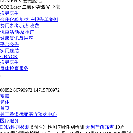
LUMENIS 激光脱毛
CO2 Laser 二氧化碳激光脱疣
搜寻医生
合作化验所/客户报告单案例
费用参考/服务收费
优惠活动/及推广
健康资讯及讲座
平台公告
实用连结
< BACK
搜寻医生
身体检查服务
00852-66790972
14715760972
繁體
简体
首页
关于
香港优亚医疗预约中心
医疗服务
DNA性别检测
6周性别检测
7周性别检测
无创产前筛查
10周