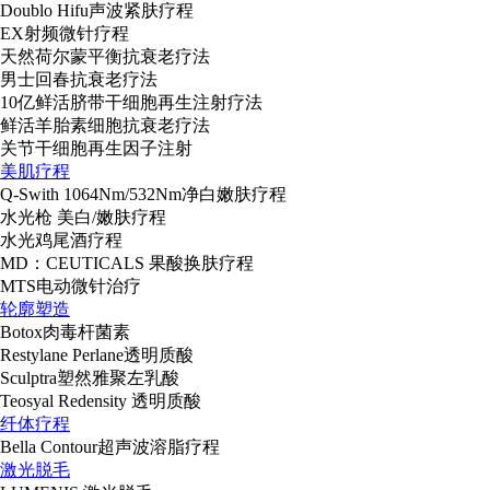
Doublo Hifu声波紧肤疗程
EX射频微针疗程
天然荷尔蒙平衡抗衰老疗法
男士回春抗衰老疗法
10亿鲜活脐带干细胞再生注射疗法
鲜活羊胎素细胞抗衰老疗法
关节干细胞再生因子注射
美肌疗程
Q-Swith 1064Nm/532Nm净白嫩肤疗程
水光枪 美白/嫩肤疗程
水光鸡尾酒疗程
MD：CEUTICALS 果酸换肤疗程
MTS电动微针治疗
轮廓塑造
Botox肉毒杆菌素
Restylane Perlane透明质酸
Sculptra塑然雅聚左乳酸
Teosyal Redensity 透明质酸
纤体疗程
Bella Contour超声波溶脂疗程
激光脱毛