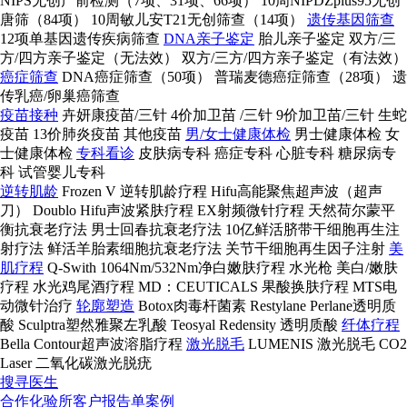
NIPS无创产前检测（7项、31项、66项）
10周NIPDZplus95无创
唐筛（84项）
10周敏儿安T21无创筛查（14项）
遗传基因筛查
12项单基因遗传疾病筛查
DNA亲子鉴定
胎儿亲子鉴定
双方/三
方/四方亲子鉴定（无法效）
双方/三方/四方亲子鉴定（有法效）
癌症筛查
DNA癌症筛查（50项）
普瑞麦德癌症筛查（28项）
遗
传乳癌/卵巢癌筛查
疫苗接种
卉妍康疫苗/三针
4价加卫苗 /三针
9价加卫苗/三针
生蛇
疫苗
13价肺炎疫苗
其他疫苗
男/女士健康体检
男士健康体检
女
士健康体检
专科看诊
皮肤病专科
癌症专科
心脏专科
糖尿病专
科
试管婴儿专科
逆转肌龄
Frozen V 逆转肌龄疗程
Hifu高能聚焦超声波（超声
刀）
Doublo Hifu声波紧肤疗程
EX射频微针疗程
天然荷尔蒙平
衡抗衰老疗法
男士回春抗衰老疗法
10亿鲜活脐带干细胞再生注
射疗法
鲜活羊胎素细胞抗衰老疗法
关节干细胞再生因子注射
美
肌疗程
Q-Swith 1064Nm/532Nm净白嫩肤疗程
水光枪 美白/嫩肤
疗程
水光鸡尾酒疗程
MD：CEUTICALS 果酸换肤疗程
MTS电
动微针治疗
轮廓塑造
Botox肉毒杆菌素
Restylane Perlane透明质
酸
Sculptra塑然雅聚左乳酸
Teosyal Redensity 透明质酸
纤体疗程
Bella Contour超声波溶脂疗程
激光脱毛
LUMENIS 激光脱毛
CO2
Laser 二氧化碳激光脱疣
搜寻医生
合作化验所
客户报告单案例