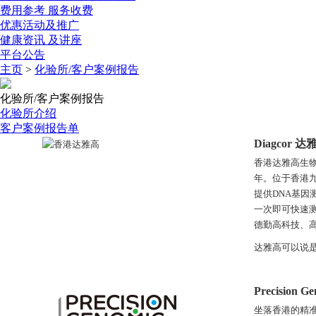
费用参考
服务收费
优惠活动
及推广
健康资讯
及讲座
平台公告
主页
>
化验所/客户案例报告
化验所/客户案例报告
化验所介绍
客户案例报告单
Diagcor 达
香港达雅高生物
年。位于香港
提供DNA基因
一次即可快速测
德勤高科技、高
达雅高可以说是
Precision 
坐落香港的精