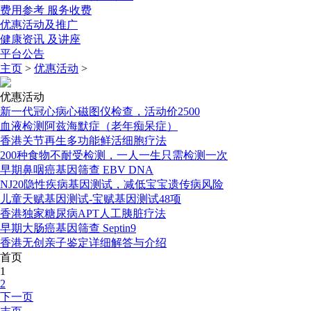
费用参考
服务收费
优惠活动
及推广
健康资讯
及讲座
平台公告
主页
>
优惠活动
>
优惠活动
新一代冠心病心磁图仪检查，活动价2500
血液检测阿兹海默症（老年痴呆症）
香港关节再生多功能鲜活细胞疗法
200种食物不耐受检测，一人一生只需检测一次
早期鼻咽癌基因筛查 EBV DNA
NJ20隐性疾病基因测试，减低宝宝遗传病风险
儿童天赋基因测试-宝赋基因测试48项
香港独家糖尿病APT人工胰脏疗法
早期大肠癌基因筛查 Septin9
香港无创亲子鉴定详细解答与介绍
首页
1
2
下一页