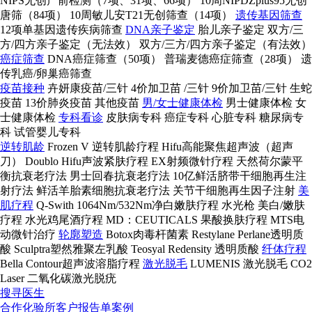
NIPS无创产前检测（7项、31项、66项）
10周NIPDZplus95无创
唐筛（84项）
10周敏儿安T21无创筛查（14项）
遗传基因筛查
12项单基因遗传疾病筛查
DNA亲子鉴定
胎儿亲子鉴定
双方/三
方/四方亲子鉴定（无法效）
双方/三方/四方亲子鉴定（有法效）
癌症筛查
DNA癌症筛查（50项）
普瑞麦德癌症筛查（28项）
遗
传乳癌/卵巢癌筛查
疫苗接种
卉妍康疫苗/三针
4价加卫苗 /三针
9价加卫苗/三针
生蛇
疫苗
13价肺炎疫苗
其他疫苗
男/女士健康体检
男士健康体检
女
士健康体检
专科看诊
皮肤病专科
癌症专科
心脏专科
糖尿病专
科
试管婴儿专科
逆转肌龄
Frozen V 逆转肌龄疗程
Hifu高能聚焦超声波（超声
刀）
Doublo Hifu声波紧肤疗程
EX射频微针疗程
天然荷尔蒙平
衡抗衰老疗法
男士回春抗衰老疗法
10亿鲜活脐带干细胞再生注
射疗法
鲜活羊胎素细胞抗衰老疗法
关节干细胞再生因子注射
美
肌疗程
Q-Swith 1064Nm/532Nm净白嫩肤疗程
水光枪 美白/嫩肤
疗程
水光鸡尾酒疗程
MD：CEUTICALS 果酸换肤疗程
MTS电
动微针治疗
轮廓塑造
Botox肉毒杆菌素
Restylane Perlane透明质
酸
Sculptra塑然雅聚左乳酸
Teosyal Redensity 透明质酸
纤体疗程
Bella Contour超声波溶脂疗程
激光脱毛
LUMENIS 激光脱毛
CO2
Laser 二氧化碳激光脱疣
搜寻医生
合作化验所
客户报告单案例