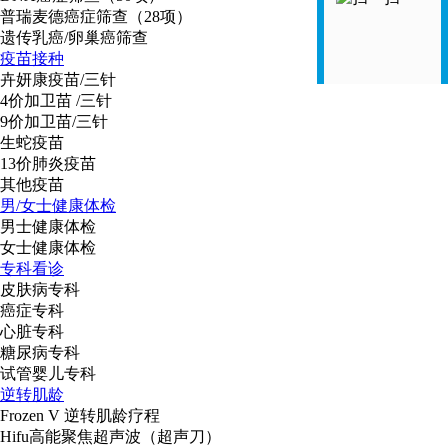
普瑞麦德癌症筛查（28项）
遗传乳癌/卵巢癌筛查
疫苗接种
卉妍康疫苗/三针
4价加卫苗 /三针
9价加卫苗/三针
生蛇疫苗
13价肺炎疫苗
其他疫苗
男/女士健康体检
男士健康体检
女士健康体检
专科看诊
皮肤病专科
癌症专科
心脏专科
糖尿病专科
试管婴儿专科
逆转肌龄
Frozen V 逆转肌龄疗程
Hifu高能聚焦超声波（超声刀）