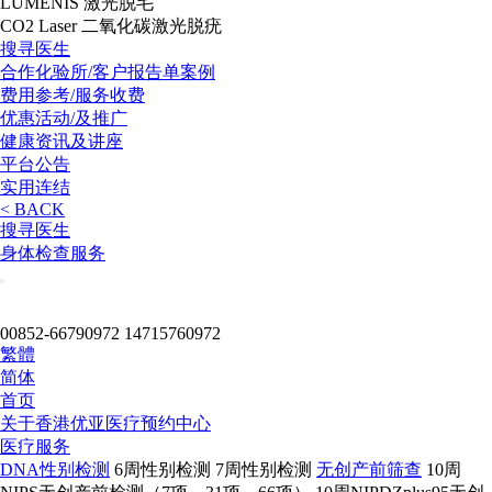
LUMENIS 激光脱毛
CO2 Laser 二氧化碳激光脱疣
搜寻医生
合作化验所/客户报告单案例
费用参考/服务收费
优惠活动/及推广
健康资讯及讲座
平台公告
实用连结
< BACK
搜寻医生
身体检查服务
00852-66790972
14715760972
繁體
简体
首页
关于
香港优亚医疗预约中心
医疗服务
DNA性别检测
6周性别检测
7周性别检测
无创产前筛查
10周