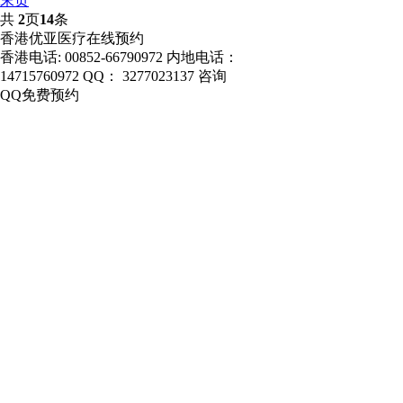
末页
共
2
页
14
条
香港优亚医疗在线预约
香港电话:
00852-66790972
内地电话：
香港验血查男女
14715760972
QQ：
3277023137
咨询
QQ免费预约
亲子鉴定
香港验血鉴定男女
香港无创DNA检测
香港优亚医疗预约中
心
癌症检测