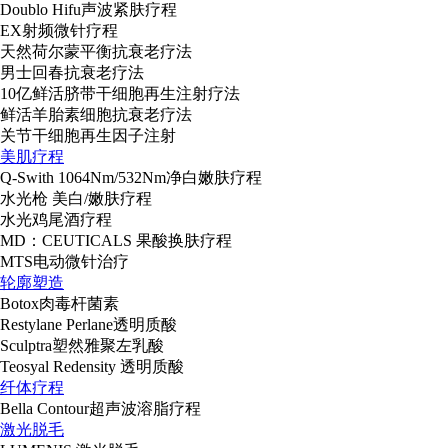
Doublo Hifu声波紧肤疗程
EX射频微针疗程
天然荷尔蒙平衡抗衰老疗法
男士回春抗衰老疗法
10亿鲜活脐带干细胞再生注射疗法
鲜活羊胎素细胞抗衰老疗法
关节干细胞再生因子注射
美肌疗程
Q-Swith 1064Nm/532Nm净白嫩肤疗程
水光枪 美白/嫩肤疗程
水光鸡尾酒疗程
MD：CEUTICALS 果酸换肤疗程
MTS电动微针治疗
轮廓塑造
Botox肉毒杆菌素
Restylane Perlane透明质酸
Sculptra塑然雅聚左乳酸
Teosyal Redensity 透明质酸
纤体疗程
Bella Contour超声波溶脂疗程
激光脱毛